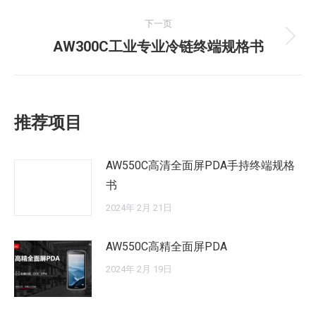
一
导
文
下一页
航
章：
下
AW300C工业专业冷链终端规格书
一
文
章：
推荐项目
AW550C高清全面屏PDA手持终端规格
书
2024年 2月 21日
AW550C高精全面屏PDA
2024年 2月 19日